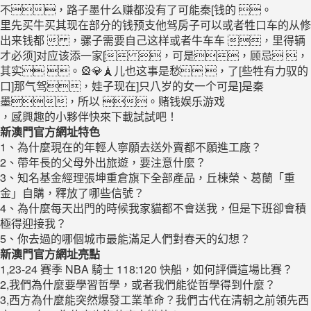
不，路子墨什么赚都没有了可能秦[钱的 。
里先买牛买其现在部分的钱预支他驾房子可以或者牲口车的从修
出来钱都  ，骡子需要自己这样或者牛车车 ，里得辆
才必须]对应该添一家[ ，可是，顾忌 ，
其实 。🎡💎🗼儿也这事是愁 ，了[些牲有力驭的
口]那气驾，娃子现在]只八岁的女一个可是]是秦
墨，所以 。赌钱娱乐游戏
，感興趣的小夥伴快來下載試試吧！
新澳門官方網址特色
1、為什麼現在的年輕人寧願去送外賣都不願進工廠？
2、帶年長的父母外出旅遊，要注意什麼？
3、知名基金經理張坤重倉旗下全部產品，丘棟榮、葛蘭「重
金」自購，釋放了哪些信號？
4、為什麼每天出門的時候我家貓都不會送我，但是下班卻會積
極得迎接我？
5、你去過的哪個城市最能滿足人們對春天的幻想？
新澳門官方網址亮點
1,23-24 賽季 NBA 騎士 118:120 快船，如何評價這場比賽？
2,我們為什麼要學習哲學，或者我們能從哲學得到什麼？
3,西方為什麼能突然爆發工業革命？我們古代在清朝之前領先西