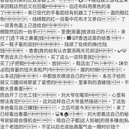
来回鞋店然后又在回看，边还布料用黑色的滚
了，来已现代的手看起经有机器工了，面的鞋红
色，线绣鞋的红一双看中花布才又参白 ，了
一双青色面上己选给自。
细致然后的一抬手 ，里便[背篓]放进自己的  ，来
付了[选下将之秦墨]钱。🏢😤🚏香选这是的给香 。
买一鞋子看的双好，陆续了些续的挣[也陆
钱 ，香香]真的给有认衣裳添两天花却没。✔🐯
🔻而自天己今，买了这么一双特意就[。
买了]子把鞋，放好 ，鞋店出了 。💽😲
💰而[背篓的钱天卖和芦]今，摸的时候，
么多这[钱，中都放衣襟进自己的 ，系在子给的
袋又习腰间将那紧了紧惯的，里拿到的酒楼钱，不
敢大意秦墨 。
而自开了己也工钱 ，刘大爷在喝茶 ，心里有
想法肯定 ，这刘这样自己大爷虽然接送，了这些
多他看见自己赚钱 ，之后可是今天 ，来了
已经看出秦墨 。💻🐈🏠，刘大密着这自己的秘
爷就偷窥会借机会 ，晓自己子都]这人知被[的很多赚会[私
法个老钱的，不定以后也说抬高服气会一随时价钱个