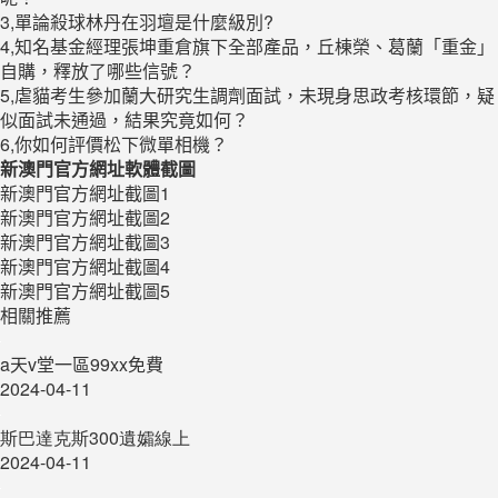
3,單論殺球林丹在羽壇是什麼級別?
4,知名基金經理張坤重倉旗下全部產品，丘棟榮、葛蘭「重金」
自購，釋放了哪些信號？
5,虐貓考生參加蘭大研究生調劑面試，未現身思政考核環節，疑
似面試未通過，結果究竟如何？
6,你如何評價松下微單相機？
新澳門官方網址軟體截圖
新澳門官方網址截圖1
新澳門官方網址截圖2
新澳門官方網址截圖3
新澳門官方網址截圖4
新澳門官方網址截圖5
相關推薦
a天v堂一區99xx免費
2024-04-11
斯巴達克斯300遺孀線上
2024-04-11