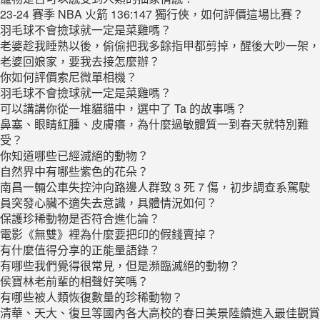
23-24 賽季 NBA 火箭 136:147 獨行俠，如何評價這場比賽？
羽毛球不會撿球就一定是菜雞嗎？
老婆趁我睡熟以後，偷偷把我多餘指甲都剪掉，醒後大吵一架，
老婆回娘家，要我去接怎麼辦？
你如何評價索尼微單相機？
羽毛球不會撿球就一定是菜雞嗎？
可以講講你從一堆貓貓中，選中了 Ta 的故事嗎？
鼻塞、眼睛紅腫、皮膚癢，為什麼過敏體質一到春天就特別難
受？
你知道哪些已經滅絕的動物？
自然界中有哪些紫色的花朵？
南昌一輛公車失控沖向路邊人群致 3 死 7 傷，初步調查系駕駛
員突發心臟不適失去意識，具體情況如何？
保護珍稀動物是否符合進化論？
電影《無雙》裡為什麼要把印的假錢賣掉？
有什麼值得分享的正能量語錄？
有哪些我們覺得很常見，但是瀕臨滅絕的動物？
侯寶林老前輩的相聲好笑嗎？
有哪些被人類恢復數量的珍稀動物？
清華、天大、復旦等國內各大高校的春日美景陸續進入最佳觀賞