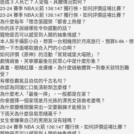
造成 3 人死亡 7 人受傷，具體情況如何？
23-24 賽季 NBA火箭 136:147 獨行俠，如何評價這場比賽？
23-24 賽季 NBA火箭 136:147 獨行俠，如何評價這場比賽？
為什麼每年「懷念張國榮「都會上熱搜？
你的孩子說過哪些令你感動的話？
寵物是否可以感受到人類的抽象情感？
本人新手攝影小白，想買一台相機用於月底旅行，預算5-8k，想
問一下市面哪款適合入門的小白啊？
如何評價《原神》的活動「茸茸城堡大喵險」？
劇情過後，芙寧娜最後在民眾心中是什麼形象？
鼻塞、眼睛紅腫、皮膚癢，為什麼過敏體質一到春天就特別難
受？
有哪些霸氣且自信的千古名句？
你認為同瑞仁口氣清新劑怎麼樣？
為什麼老人「最後一摔」，一般都是在家？
你會選擇一個家境差月光族的漂亮女孩做老婆嗎？
為什麼腰椎間盤突出一定要鍛鍊才能根治？
下雨天為什麼容易思緒萬千？
女生會嫌棄自己的男朋友沒有錢嗎？
23-24 賽季 NBA 火箭 136:147 獨行俠，如何評價這場比賽？
寵物是否可以感受到人類的抽象情感？