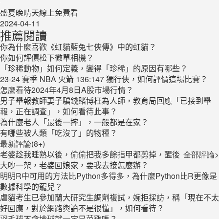
盛夏晚晴天線上免費看
2024-04-11
推薦閱讀
你為什麼喜歡《虹貓藍兔七俠傳》中的虹貓？
你如何評價松下微單相機？
「珍稀動物」如何定義，變得「珍稀」的原因有哪些？
23-24 賽季 NBA 火箭 136:147 獨行俠，如何評價這場比賽？
怎麼看待2024年4月8日A股市場行情？
男子舉報教師妻子騙錢賭博枉為人師，教育局回應「已接到舉
報，正在調查」，如何看待此事？
為什麼老人「最後一摔」，一般都是在家？
有哪些被人類「吃沒了」的物種？
最新評論(8+)
老婆趁我睡熟以後，偷偷把我多餘指甲都剪掉，醒後
全部評論>
大吵一架，老婆回娘家，要我去接怎麼辦？
明明R中可用的方法比Python多得多，為什麼Python比R更像是
數據科學的寵兒？
虐貓考生已參加蘭大研究生調劑複試，婉拒採訪，稱「現在不太
好回應，對於網路輿論不是很懂」，如何看待？
羽毛球不會撿球就一定是菜雞嗎？