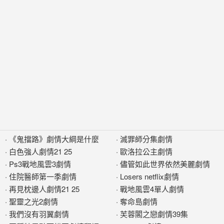
·
《鬼擋路》劇情大綱是什麼
·
滅罪師分集劇情
·
白色強人劇情21 25
·
歐洛拉公主劇情
·
Ps3戰地風雲3劇情
·
儘管如此世界依然美麗劇情
·
住院醫師第一季劇情
·
Losers netflix劇情
·
再見枕邊人劇情21 25
·
戰地風雲4單人劇情
·
聖靈之光2劇情
·
奪命島劇情
·
我們沒有羽翼劇情
·
芙蓉閣之戀劇情39集