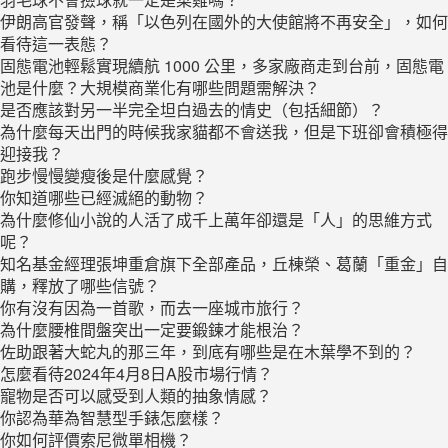
​伊朗高官發聲，稱「以色列在國外的大使館將不再安全」，如何
看待這一表態？
固態電池輕鬆實現續航 1000 公里，多家廠商走到台前，固態電
池是什麼？大規模商業化有哪些問題需解決？
是否應該對另一半完全坦白過去的情史（包括細節）？
為什麼每天出門的時候我家貓都不會送我，但是下班卻會積極得
迎接我？
跑步慢慢變瘦後是什麼感覺？
你知道哪些已經滅絕的動物？
為什麼修仙小說的人活了成千上萬年卻還是「人」的思維方式
呢？
知名基金經理張坤重倉旗下全部產品，丘棟榮、葛蘭「重金」自
購，釋放了哪些信號？
你有沒有因為一首歌，而去一座城市旅行？
為什麼腰椎間盤突出一定要鍛鍊才能根治？
佐助跟著大蛇丸的那三年，到底有哪些是在木葉學不到的？
怎麼看待2024年4月8日A股市場行情？
寵物是否可以感受到人類的抽象情感？
你認為華為智慧型手錶怎麼樣？
你如何評價索尼微單相機？