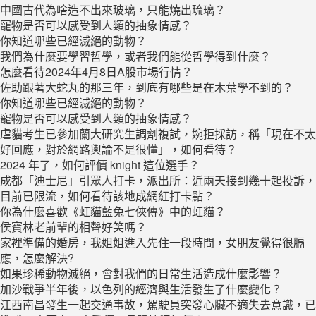
中國古代為啥造不出來玻璃，只能燒出琉璃？
寵物是否可以感受到人類的抽象情感？
你知道哪些已經滅絕的動物？
我們為什麼要學習哲學，或者我們能從哲學得到什麼？
怎麼看待2024年4月8日A股市場行情？
佐助跟著大蛇丸的那三年，到底有哪些是在木葉學不到的？
你知道哪些已經滅絕的動物？
寵物是否可以感受到人類的抽象情感？
虐貓考生已參加蘭大研究生調劑複試，婉拒採訪，稱「現在不太
好回應，對於網路輿論不是很懂」，如何看待？
2024 年了，如何評價 knight 這位選手？
成都「迪士尼」引眾人打卡，派出所：近兩天接到幾十起投訴，
目前已限流，如何看待該地成網紅打卡點？
你為什麼喜歡《虹貓藍兔七俠傳》中的虹貓？
侯寶林老前輩的相聲好笑嗎？
家裡準備的婚房，我姐姐進入先住一段時間，女朋友覺得很膈
應，怎麼解決?
如果珍稀動物滅絕，會對我們的日常生活造成什麼影響？
加沙戰爭半年後，以色列的經濟與生活發生了什麼變化？
江西南昌發生一起交通事故，駕駛員突發心臟不適失去意識，已