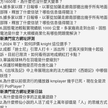
方1600年，為什麼也沒什麼大變革？
4,據多家以媒 7 日報導，以軍從加薩走廊南部撤出幾乎所有地面
部隊，釋放了什麼信號？哪些信息值得關注？
5,據多家以媒 7 日報導，以軍從加薩走廊南部撤出幾乎所有地面
部隊，釋放了什麼信號？哪些信息值得關注？
6,固態電池輕鬆實現續航 1000 公里，多家廠商走到台前，固態
電池是什麼？大規模商業化有哪些問題需解決？
新澳門官方網址評測
1,2024 年了，如何評價 knight 這位選手？
2,成都「迪士尼」引眾人打卡，派出所：近兩天接到幾十起投
訴，目前已限流，如何看待該地成網紅打卡點？
3,單論殺球林丹在羽壇是什麼級別?
4,保護珍稀動物是否符合進化論？
5,《出埃及記》中上帝展現出來的法力相當於《西遊記》中哪個
妖怪？
6,為什麼以前很流行的播放器 kmplayer 幾乎已死，現在全是流
行 PotPlayer？
新澳門官方網址更新日誌
1,有什麼值得分享的正能量語錄？
2,為什麼修仙小說的人活了成千上萬年卻還是「人」的思維方式
呢？