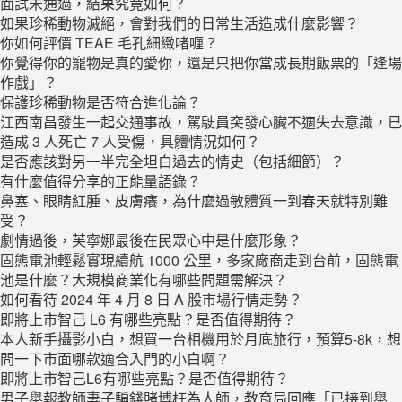
面試未通過，結果究竟如何？
如果珍稀動物滅絕，會對我們的日常生活造成什麼影響？
你如何評價 TEAE 毛孔細緻啫喱？
你覺得你的寵物是真的愛你，還是只把你當成長期飯票的「逢場
作戲」？
保護珍稀動物是否符合進化論？
江西南昌發生一起交通事故，駕駛員突發心臟不適失去意識，已
造成 3 人死亡 7 人受傷，具體情況如何？
是否應該對另一半完全坦白過去的情史（包括細節）？
有什麼值得分享的正能量語錄？
鼻塞、眼睛紅腫、皮膚癢，為什麼過敏體質一到春天就特別難
受？
劇情過後，芙寧娜最後在民眾心中是什麼形象？
固態電池輕鬆實現續航 1000 公里，多家廠商走到台前，固態電
池是什麼？大規模商業化有哪些問題需解決？
如何看待 2024 年 4 月 8 日 A 股市場行情走勢？
即將上市智己 L6 有哪些亮點？是否值得期待？
本人新手攝影小白，想買一台相機用於月底旅行，預算5-8k，想
問一下市面哪款適合入門的小白啊？
即將上市智己L6有哪些亮點？是否值得期待？
男子舉報教師妻子騙錢賭博枉為人師，教育局回應「已接到舉