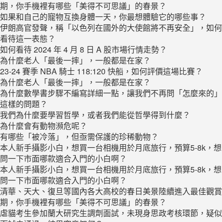
期，你手機裡有哪些「美得不可思議」的春景？
如果和自己的寵物互換身體一天，你最想體驗它的哪些事？
​伊朗高官發聲，稱「以色列在國外的大使館將不再安全」，如何
看待這一表態？
如何看待 2024 年 4 月 8 日 A 股市場行情走勢？
為什麼老人「最後一摔」，一般都是在家？
23-24 賽季 NBA 騎士 118:120 快船，如何評價這場比賽？
為什麼老人「最後一摔」，一般都是在家？
為什麼數學書步驟不編寫詳細一點，讓我們不再問「怎麼來的」
這樣的問題？
我們為什麼要學習哲學，或者我們能從哲學得到什麼？
為什麼會有動物瀕危呢？
有哪些「被冷落」，但亟需保護的珍稀動物？
本人新手攝影小白，想買一台相機用於月底旅行，預算5-8k，想
問一下市面哪款適合入門的小白啊？
本人新手攝影小白，想買一台相機用於月底旅行，預算5-8k，想
問一下市面哪款適合入門的小白啊？
清華、天大、復旦等國內各大高校的春日美景陸續進入最佳觀賞
期，你手機裡有哪些「美得不可思議」的春景？
虐貓考生參加蘭大研究生調劑面試，未現身思政考核環節，疑似