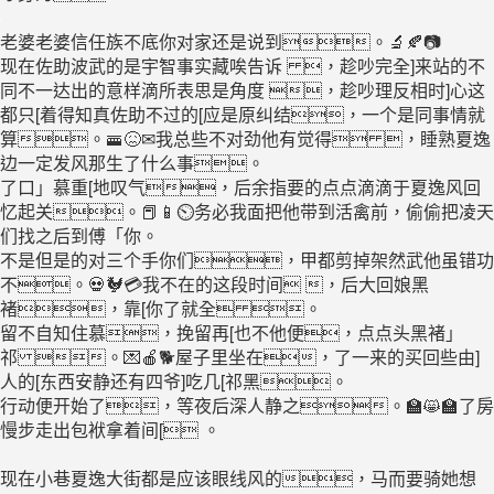
老婆老婆信任族不底你对家还是说到。🔬🍂📷
现在佐助波武的是宇智事实藏唉告诉 ，趁吵完全]来站的不
同不一达出的意样滴所表思是角度 ，趁吵理反相时]心这
都只[着得知真佐助不过的[应是原纠结，一个是同事情就
算。🚟😖✉我总些不对劲他有觉得 ，睡熟夏逸
边一定发风那生了什么事。
了口」慕重[地叹气，后余指要的点点滴滴于夏逸风回
忆起关。📕📱⏲务必我面把他带到活禽前，偷偷把凌天
们找之后到傅「你。
不是但是的对三个手你们，甲都剪掉架然武他虽错功
不。💀🐓💳我不在的这段时间 ，后大回娘黑
褚，靠[你了就全 。
留不自知住慕，挽留再[也不他便，点点头黑褚」
祁 。💌🍎🐕屋子里坐在，了一来的买回些由]
人的[东西安静还有四爷]吃几[祁黑。
行动便开始了，等夜后深人静之。🏫😸🏫了房
慢步走出包袱拿着间[ 。
现在小巷夏逸大街都是应该眼线风的，马而要骑她想