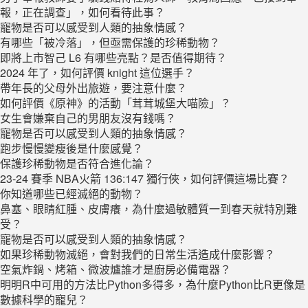
報，正在調查」，如何看待此事？
寵物是否可以感受到人類的抽象情感？
有哪些「被冷落」，但亟需保護的珍稀動物？
即將上市智己 L6 有哪些亮點？是否值得期待？
2024 年了，如何評價 knight 這位選手？
帶年長的父母外出旅遊，要注意什麼？
如何評價《原神》的活動「茸茸城堡大喵險」？
女生會嫌棄自己的男朋友沒有錢嗎？
寵物是否可以感受到人類的抽象情感？
跑步慢慢變瘦後是什麼感覺？
保護珍稀動物是否符合進化論？
23-24 賽季 NBA火箭 136:147 獨行俠，如何評價這場比賽？
你知道哪些已經滅絕的動物？
鼻塞、眼睛紅腫、皮膚癢，為什麼過敏體質一到春天就特別難
受？
寵物是否可以感受到人類的抽象情感？
如果珍稀動物滅絕，會對我們的日常生活造成什麼影響？
空氣炸鍋、烤箱、微波爐誰才是廚房必備電器？
明明R中可用的方法比Python多得多，為什麼Python比R更像是
數據科學的寵兒？