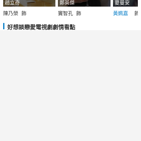
趙立奇
鄭英傑
夏曼安
陳乃榮
飾
竇智孔
飾
黃姵嘉
飾
好想談戀愛電視劇劇情看點