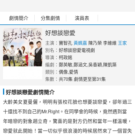
劇情簡介
分集劇情
演員表
好想談戀愛
主演：
竇智孔
黃姵嘉
陳乃榮
李維維
王家
梁
別名：
房思瑜
好想談戀愛電視劇
導演：
柯政銘
編劇：
鄭英敏,鄭涵文,吳香穎,陳凱築
類別：
偶像,愛情
集數：
共70集 劇情更至第31集
好想談戀愛劇情簡介
大齡美女夏曼儷，明明有張校花臉也想要談戀愛，卻年過三
十還找不到自己的Mr.Right。在同學會的時候，竟然遇到當
年暗戀的對象趙立奇，驚喜的是對方仍然和當年一樣溫暖，
戀愛就此開始！當一切似乎很浪漫的時候居然來了一個冒失