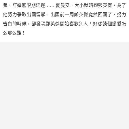
鬼，訂婚無限期延遲…… 夏曼安，大小就暗戀鄭英傑，為了
他努力爭取出國留學，出國前一周鄭英傑竟然回國了，努力
告白的時候，卻發現鄭英傑開始喜歡別人！好想談個戀愛怎
么那么難！