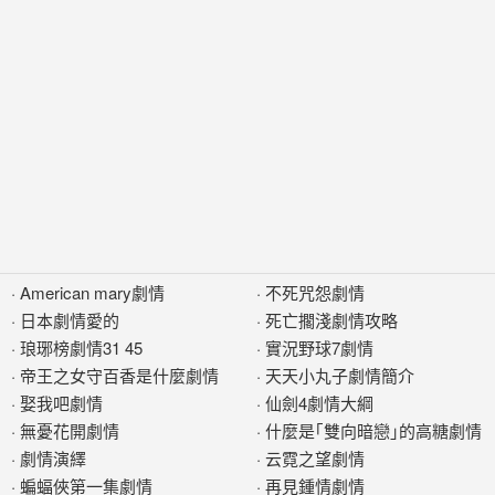
·
American mary劇情
·
不死咒怨劇情
·
日本劇情愛的
·
死亡擱淺劇情攻略
·
琅琊榜劇情31 45
·
實況野球7劇情
·
帝王之女守百香是什麼劇情
·
天天小丸子劇情簡介
·
娶我吧劇情
·
仙劍4劇情大綱
·
無憂花開劇情
·
什麼是｢雙向暗戀｣的高糖劇情
·
劇情演繹
·
云霓之望劇情
·
蝙蝠俠第一集劇情
·
再見鍾情劇情