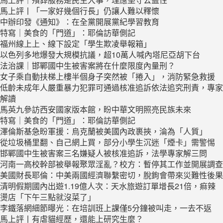
馬上評丨「一家好幾個行長」仍讓人難以釋懷
中辦印發《通知》：在全黨開展黨紀學習教育
特寫｜美食的「門道」：耶倫訪華側記
福州線上上、線下設定「學生欺凌舉報箱」
以色列多地爆發大規模抗議，超10萬人喊內塔尼亞胡下台
法治課｜邯鄲國中生被害案將在什麼限度內量刑？
女子乘自動扶梯上樓半個身子突然被「捲入」，消防緊急救援
低齡未成年人嚴重暴力犯罪可通過核准追訴依法追究刑責，專家
解讀
馬英九參訪西安國家版本館，盼中華文明照亮民族未來
特寫｜美食的「門道」：耶倫訪華側記
澤倫斯基急盼軍援：烏克蘭被美國內政裹挾，淪為「人質」
從垃圾桶里翻、自己網上買，部分小學生沉迷「煙卡」需警惕
邯鄲國中生被害案三名嫌疑人被核准追訴，法學專家解三問
河南一高校幹部被舉報聚眾淫亂？校方：暫停其工作並開展調查
美國財長耶倫：中美兩國經濟聯繫密切，脫鉤會帶來災難性後果
清明假期國內出遊1.19億人次：天水旅遊訂單增長21倍，痲辣
燙店「下午三點就沒菜了」
李鐵落網細節曝光：在培訓班上課僅5分鐘被叫走，一去不返
馬上評丨有虐貓經歷，還能上研究生麼？