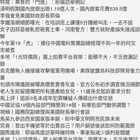
特寫｜美食的「門道」：耶倫訪華側記
清明假期國內旅遊出遊1.19億人次，國內遊客花費539.5億
李強會見美國財政部長耶倫
李鐵落網細節曝光：在培訓班上課僅5分鐘被叫走，一去不返
女子因蒜苗被軋怒砸賓士車，河南警方：雙方就財產損失達成諒
解
今年第19「虎」：擔任中國電科集團副總經理不到一年的何文
忠被查
多地「1元特價房」擺上拍賣平台貨架：面積不大，不乏撿漏記
錄
烏克蘭無人機接連攻擊俄軍用機場，美媒披露烏科技部隊背後力
量
包頭市殯儀館被曝高價售賣骨灰盒，官方公布初步調查情況細節
老人生前留遺囑把所有遺產給女兒，11歲孫女起訴要求分割
馬上評丨追訴3名未成年犯罪嫌疑人傳遞出什麼信號
中國足協19個內設部門精簡到14個，有哪些部門撤併調整？
視頻丨國務院副總理與美國財長舉行會談
馬英九參訪西安國家版本館，盼中華文明照亮民族未來
究竟｜登出手機號等於出賣自己？用戶銷號後該如何防範風險
國際識局：耶倫再度訪華時機特殊，專家指減少誤判是關鍵
多地「1元特價房」擺上拍賣平台貨架：面積不大，不乏撿漏記