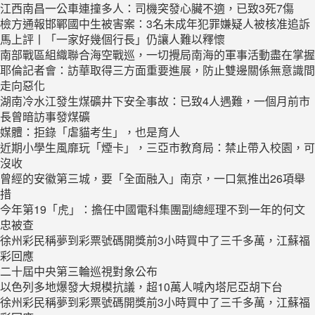
江西南昌一公車連撞多人：司機突發心臟不適，已致3死7傷
檢方通報邯鄲國中生被害案：3名未成年犯罪嫌疑人被核准追訴
馬上評丨「一家好幾個行長」仍讓人難以釋懷
南部戰區組織聯合海空戰巡，一切攪局南海的軍事活動盡在掌握
耶倫記者會：訪華取得三方面重要進展，防止雙邊關係無意識間
走向惡化
湖南冷水江發生煤礦井下安全事故：已致4人遇難，一個月前市
長曾暗訪事發煤礦
媒體：拒錄「虐貓考生」，也是育人
近期小學生風靡玩「煙卡」，三亞市教育局：禁止帶入校園，可
沒收
曾經的安徽第三城，要「全面融入」南京，一口氣推出26項舉
措
今年第19「虎」：擔任中國電科集團副總經理不到一年的何文
忠被查
徐州彩民稱夢到彩票號碼開獎前3小時買中了三千多萬，江蘇福
彩回應
二十屆中央第三輪巡視對象公布
以色列多地爆發大規模抗議，超10萬人喊內塔尼亞胡下台
徐州彩民稱夢到彩票號碼開獎前3小時買中了三千多萬，江蘇福