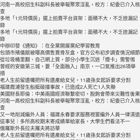
河南一高校招生科副科長被舉報聚眾淫亂，校方：紀委已介入核
查
多地「1元特價房」擺上拍賣平台貨架：面積不大，不乏撿漏記
錄
多地「1元特價房」擺上拍賣平台貨架：面積不大，不乏撿漏記
錄
中辦印發《通知》：在全黨開展黨紀學習教育
包頭市殯儀館被曝高價售賣骨灰盒，官方公布初步調查情況細節
從垃圾桶里翻、自己網上買，部分小學生沉迷「煙卡」需警惕
曾經的安徽第三城，要「全面融入」南京，一口氣推出26項舉
措
老人生前留遺囑把所有遺產給女兒，11歲孫女起訴要求分割
福建霞浦發生船艇碰撞事故，已造成2人死亡1人失聯
美國財長耶倫：中美兩國經濟聯繫密切，脫鉤會帶來災難性後果
河南一高校招生科副科長被舉報聚眾淫亂，校方：紀委已介入核
查
又一地削減編外人員：福建永春要求服務視窗編外人員一律清退
這事兒｜多所高校期末寄成績單給家長，大學生們看法不一
俄羅斯外長拉夫羅夫將訪華
老人生前留遺囑把所有遺產給女兒，11歲孫女起訴要求分割