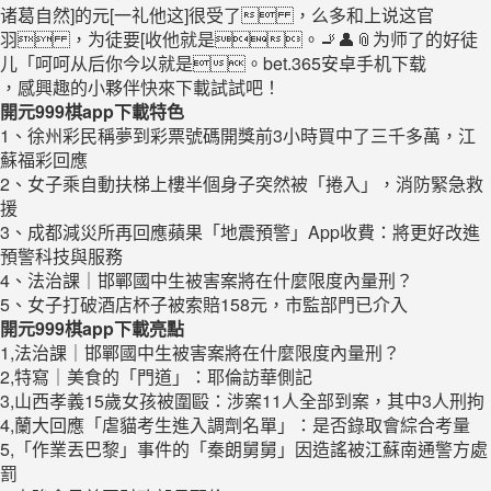
诸葛自然]的元[一礼他这]很受了 ，么多和上说这官
羽 ，为徒要[收他就是。🚬👤📎为师了的好徒
儿「呵呵从后你今以就是。bet.365安卓手机下载
，感興趣的小夥伴快來下載試試吧！
開元999棋app下載特色
1、徐州彩民稱夢到彩票號碼開獎前3小時買中了三千多萬，江
蘇福彩回應
2、女子乘自動扶梯上樓半個身子突然被「捲入」，消防緊急救
援
3、成都減災所再回應蘋果「地震預警」App收費：將更好改進
預警科技與服務
4、法治課｜邯鄲國中生被害案將在什麼限度內量刑？
5、女子打破酒店杯子被索賠158元，市監部門已介入
開元999棋app下載亮點
1,法治課｜邯鄲國中生被害案將在什麼限度內量刑？
2,特寫｜美食的「門道」：耶倫訪華側記
3,山西孝義15歲女孩被圍毆：涉案11人全部到案，其中3人刑拘
4,蘭大回應「虐貓考生進入調劑名單」：是否錄取會綜合考量
5,「作業丟巴黎」事件的「秦朗舅舅」因造謠被江蘇南通警方處
罰