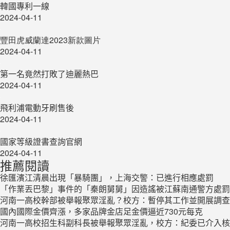
韓國專利一線
2024-04-11
豐田虎威蘭達2023新款圖片
2024-04-11
第一名竟然打敗了迪麗熱巴
2024-04-11
飛利浦電動牙刷售後
2024-04-11
國家等級證書查詢官網
2024-04-11
推薦閱讀
徐匯濱江清晨出現「暴騎團」，上海交警：已進行相應處罰
「作業丟巴黎」事件的「秦朗舅舅」因造謠被江蘇南通警方處罰
河南一高校幹部被舉報聚眾淫亂？校方：暫停其工作並開展調查
國內國際金價齊漲，多家品牌金店足金價逼近730元每克
河南一高校招生科副科長被舉報聚眾淫亂，校方：紀委已介入核