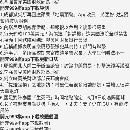
6,李強會見美國財政部長耶倫
開元999棋app下載評測
1,成都減災所再回應蘋果「地震預警」App收費：將更好改進預
警科技與服務
2,內塔尼亞胡威脅伊朗：想報復以色列？後果很嚴重
3,每天罰款100萬美元！海能達「對講機」遭美國法院全球禁售
4,視頻丨國務院副總理與美國財長舉行會談
5,俄稱證據表明音樂廳恐襲嫌犯與烏特工部門有聯繫
6,這事兒｜多所高校期末寄成績單給家長，大學生們看法不一
開元999棋app下載更新日誌
1,耶倫同北大師生舉辦座談會：討論中美貿易、打擊洗錢等議題
2,李強會見美國財政部長耶倫
3,何立峰同美財政部部長耶倫會談
4,「提燈定損」之地探訪：村里住著很多陪讀媽媽，當地民宿遭
大量退訂
5,國足對陣泰國「生死戰」時間地點確定：6月6日晚瀋陽開球
6,女子被超市自動扶梯「捲入」，丈夫：妻子仍在ICU，有截肢
風險
開元999棋app下載軟體截圖
開元999棋app下載截圖1
開元999棋app下載截圖2