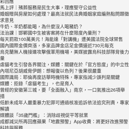
彩回應
馬上評｜殯葬服務是民生大事，理應堅守公益性
婚姻贈與房屋如何處理？最高法就民法典婚姻家庭編熱點問題徵
求意見
牛奶、羊奶都能喝，為什麼沒人喝豬奶？
法治課｜邯鄲國中生被害案將在什麼限度內量刑？
每天罰款100萬美元！海能達「對講機」遭美國法院全球禁售
國內國際金價齊漲，多家品牌金店足金價逼近730元每克
烏克蘭無人機接連攻擊俄軍用機場，美媒披露烏科技部隊背後力
量
虐貓考生引發各界關注，媒體：關鍵在於「官方態度」的中立性
內塔尼亞胡威脅伊朗：想報復以色列？後果很嚴重
國際識局：耶倫再度訪華時機特殊，專家指減少誤判是關鍵
媒體：拒錄「虐貓考生」，也是育人
曾經的安徽第三城，要「全面融入」南京，一口氣推出26項舉
措
低齡未成年人嚴重暴力犯罪可通過核准追訴依法追究刑責，專家
解讀
媒體談「35歲門檻」：消除歧視促平等就業
成都減災所再回應蘋果「地震預警」App收費：將更好改進預警
科技與服務