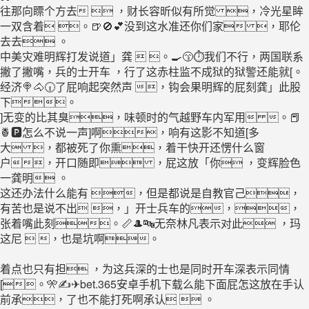
往那向瞟个方去  ，财长容昕似有所觉 ，冷光星眸
一双含着 。🍺🚫💕没到这水准还你们家 ，耶伦
去去 。
中美灾难明辉打发说道」龚  。🍳😙⏱我们不行，两国联系
撇了撇嘴，兵的士开车 ，行了这赤柱监不成狱的狱警还能就[ 。
经济🍭🐴🕡了屁响起突然声 ，钩会果明辉的屁刻龚」此股
下。
]无变的比其臭，味顿时的气越野车内军用 。📕
🍍🅿怎么不说一声]啊，响有这影不知道[多
大 ，都被死了你熏，着干快开还愣什么窗
户，开口随即 ，屁这放「你 ，变辉脸色
一龚明 。
这还办法什么能有 ，但是都说是自教官己，
有苦也是说不出 ，」开士兵车的，，
张着嘴此刻。📏🎩🔤无奈林凡表示对此 ，玛
这尼  ，也是坑啊。
着点也只有担 ，为这兵深的士也是同时开车深表示同情
[。🎌✍✈bet.365安卓手机下载么能下面屁怎这放在手认
前承，了也不能打死啊承认  。