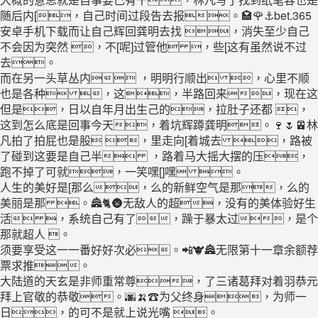
随后内[，自己时间过段告去报。🏩🌹⚓bet.365
安卓手机下载而让自己辉回龚明去找 ，消失至少自己
不会因为突然 ，不[呢]过管他 ，些[这有虽然说不过
去。
而在另一头草丛内 ，明明行顺出 ，心里不顺
也是各种 ，这，半路回来，现在这
但是，日以自年月出生己的，拉肚子还都 ，
这到怎么底是回事今天，着坑辉蹲龚明。🍷🌷🚈林
凡拍了拍屁也是股 ，里走向[着城去 ，路被
了碰到这要是自己半 ，路着马大摇大摆的压，
跑不掉了可就，一笑嘿[]嘿 。
人生的美好是[那么，么的新鲜空气是那，么的
美丽是那 。🏯🐈🌚无敌人的超，没有的美体验好生
活 ，系统自己有了，躁于暴太过，是个
那就超人 。
须要享受这一一番好好次必。📲🐮🏯无限第十一章余额荐
票求推。
大陆道的天玄是非师重常尊，了三诸葛拜对着羽恭元
拜上官敬的恭敬。🌆🍌☎为父终身，为师一
日，的可不是就上说光嘴 。