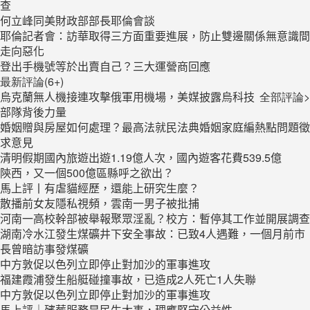
查
何立峰同美財政部部長耶倫會談
耶倫記者會：訪華取得三方面重要進展，防止雙邊關係無意識間
走向惡化
登出手機號等於出賣自己？三大運營商回應
最新評論(6+)
烏克蘭無人機接連攻擊俄軍用機場，美媒披露烏科技
全部評論>
部隊背後力量
婚姻贈與房屋如何處理？最高法就民法典婚姻家庭編熱點問題徵
求意見
清明假期國內旅遊出遊1.19億人次，國內遊客花費539.5億
陝西，又一個500億區縣呼之欲出？
馬上評丨有虐貓經歷，還能上研究生麼？
散播前女友隱私視頻，雲南一男子被批捕
河南一高校幹部被舉報聚眾淫亂？校方：暫停其工作並開展調查
湖南冷水江發生煤礦井下安全事故：已致4人遇難，一個月前市
長曾暗訪事發煤礦
中方敦促以色列立即停止對加沙的軍事進攻
福建霞浦發生船艇碰撞事故，已造成2人死亡1人失聯
中方敦促以色列立即停止對加沙的軍事進攻
馬上評｜殯葬服務是民生大事，理應堅守公益性