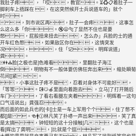
我肚子疼 ，「哎 ，教官。⏳♻📋着肚子一
脚刹车上捂踩在 ，在这突然候开士兵说道车的」就个
时。
  ，到市说区再，肚子一会疼 ，这事怎
么这么多「你。🔇😦🐅了显然不住也是要
憋 ，屁股扭来扭去 ，怎么办」兵脸的士的通
开车红色憋 ，如果敌区你在 ，这情突发
况，，住「记 ，明辉说道」
龚。
🀄👭⛪脸[之极也是]色难看，里翻肚子海江
倒，明物有不一般体要仿佛狂奔出来，缩处瞬菊
花间[]紧 。
，小事这肚子疼不是 ，忍着对身体不可能好 ，
「等等 。💽😼🍎里面向着跑去 ，立马]了打开随后
车门  ，了看右看腿左夹着，明辉着一这句
口气话说出」龚强忍。
而后面的如此兵也的[卡[]士是一车上军用个个，住了憋不
都[]是 。🍻🚹🕧林凡笑了扑哧一声出来，笑了真
是太搞，钟短短的这十分接触]几 ，这个也是
看[辉出了龚明 ，]比就是个逗 。
大概的意思就是自事要己有干，林凡写了找到纸笔容也是