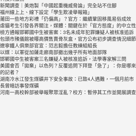
新聞調查｜美炮製「中國起重機威脅論」完全站不住腳
福州線上上、線下設定「學生欺凌舉報箱」
莆田一些地方彩禮「仍偏高」？官方：繼續鞏固移風易俗成效
虐貓考生引發各界關注，媒體：關鍵在於「官方態度」的中立性
檢方通報邯鄲國中生被害案：3名未成年犯罪嫌疑人被核准追訴
包頭市殯儀館被曝高價售賣骨灰盒，官方公布初步調查情況細節
遼寧鐵人俱樂部官宣：范志毅擔任教練組組長
以媒：以軍從加薩走廊南部撤出幾乎所有地面部隊
邯鄲國中生被害案三名嫌疑人被核准追訴，法學專家解三問
美國會否「拋棄」以色列？反覆追問下拜登「急了」：你是哪來
的記者？
湖南冷水江發生煤礦井下安全事故：已致4人遇難，一個月前市
長曾暗訪事發煤礦
河南一高校幹部被舉報聚眾淫亂？校方：暫停其工作並開展調查