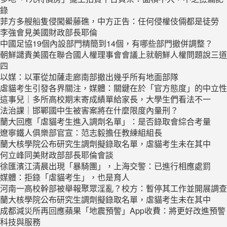
錄
菲方多艘船隻侵闖鱟藤礁，中方正告：任何侵權伎倆都是徒勞
李強會見美國財政部長耶倫
中國足協19個內設部門精簡到14個，有哪些部門撤併調整？
朝鮮譴責美國在聯合國人權理事會會議上就朝鮮人權問題說三道
四
以媒：以軍從加薩走廊南部撤出幾乎所有地面部隊
虐貓考生引發各界關注，媒體：關鍵在於「官方態度」的中立性
這事兒｜多所高校期末寄成績單給家長，大學生們看法不一
法治課｜邯鄲國中生被害案將在什麼限度內量刑？
蘭大回應「虐貓考生進入調劑名單」：是否錄取會綜合考量
遼寧鐵人俱樂部官宣：范志毅擔任教練組組長
蘭大核學院公布研究生調劑擬錄取名單，虐貓考生未在其中
何立峰同美財政部部長耶倫會談
徐匯濱江清晨出現「暴騎團」，上海交警：已進行相應處罰
媒體：拒錄「虐貓考生」，也是育人
河南一高校幹部被舉報聚眾淫亂？校方：暫停其工作並開展調查
蘭大核學院公布研究生調劑擬錄取名單，虐貓考生未在其中
成都減災所再回應蘋果「地震預警」App收費：將更好改進預警
科技與服務