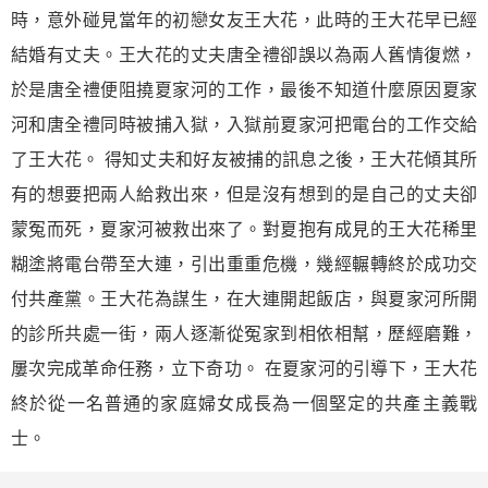
時，意外碰見當年的初戀女友王大花，此時的王大花早已經
結婚有丈夫。王大花的丈夫唐全禮卻誤以為兩人舊情復燃，
於是唐全禮便阻撓夏家河的工作，最後不知道什麼原因夏家
河和唐全禮同時被捕入獄，入獄前夏家河把電台的工作交給
了王大花。 得知丈夫和好友被捕的訊息之後，王大花傾其所
有的想要把兩人給救出來，但是沒有想到的是自己的丈夫卻
蒙冤而死，夏家河被救出來了。對夏抱有成見的王大花稀里
糊塗將電台帶至大連，引出重重危機，幾經輾轉終於成功交
付共產黨。王大花為謀生，在大連開起飯店，與夏家河所開
的診所共處一街，兩人逐漸從冤家到相依相幫，歷經磨難，
屢次完成革命任務，立下奇功。 在夏家河的引導下，王大花
終於從一名普通的家庭婦女成長為一個堅定的共產主義戰
士。