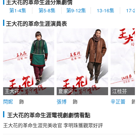
王大花的革命生涯分集劇情
第1-4集
第5-8集
第9-12集
13-16集
17-2
王大花的革命生涯演員表
王大花
夏家河
江桂芬
閆妮
飾
張博
飾
辛芷蕾
飾
王大花的革命生涯電視劇劇情看點
王大花的革命生涯完美收官 李明珠獲觀眾好評