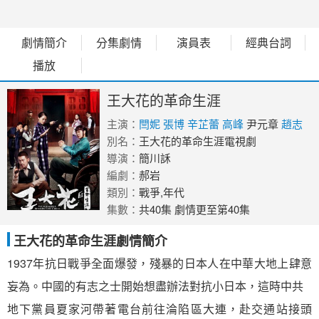
劇情簡介
分集劇情
演員表
經典台詞
播放
王大花的革命生涯
主演：
閆妮
張博
辛芷蕾
高峰
尹元章
趙志
君
別名：
黑木真二
王大花的革命生涯電視劇
導演：
簡川訸
編劇：
郝岩
類別：
戰爭,年代
集數：
共40集 劇情更至第40集
王大花的革命生涯劇情簡介
1937年抗日戰爭全面爆發，殘暴的日本人在中華大地上肆意
妄為。中國的有志之士開始想盡辦法對抗小日本，這時中共
地下黨員夏家河帶著電台前往淪陷區大連，赴交通站接頭