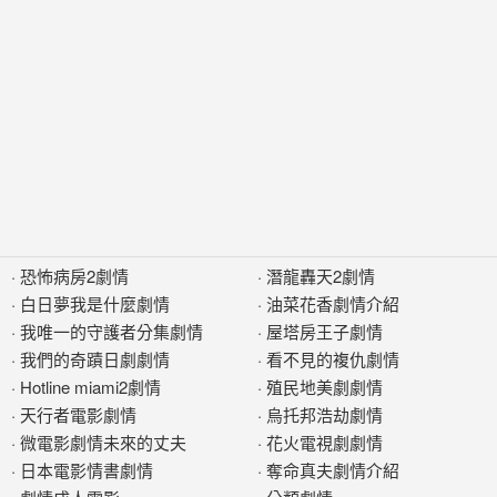
·
恐怖病房2劇情
·
潛龍轟天2劇情
·
白日夢我是什麼劇情
·
油菜花香劇情介紹
·
我唯一的守護者分集劇情
·
屋塔房王子劇情
·
我們的奇蹟日劇劇情
·
看不見的複仇劇情
·
Hotline miami2劇情
·
殖民地美劇劇情
·
天行者電影劇情
·
烏托邦浩劫劇情
·
微電影劇情未來的丈夫
·
花火電視劇劇情
·
日本電影情書劇情
·
奪命真夫劇情介紹