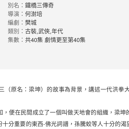
別名：
鐵橋三傳奇
導演：
何澍培
編劇：
樊城
類別：
古裝,武俠,年代
集數：
共40集 劇情更至第40集
三（原名：梁坤）的故事為背景，講述一代洪拳
知，便在民間成立了一個叫做天地會的組織，梁坤
份十分重要的東西-佛光詞譜，孫騰蛟等人十分的渴