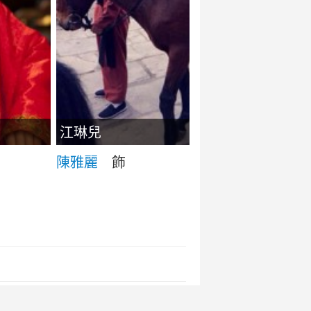
江琳兒
陳雅麗
飾