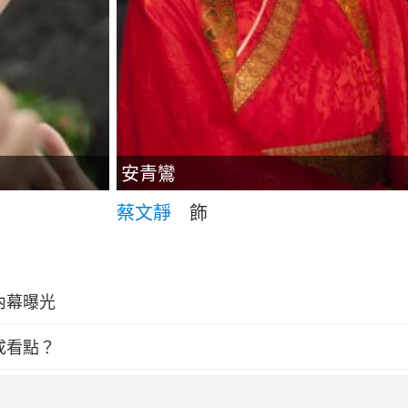
安青鸞
蔡文靜
飾
內幕曝光
成看點？