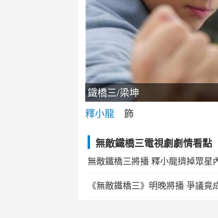
鐵橋三/梁坤
釋小龍
飾
無敵鐵橋三電視劇劇情看點
無敵鐵橋三將播 釋小龍擠掉眾星
《無敵鐵橋三》明晚將播 爭議竟