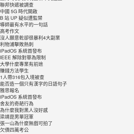
聯邦快遞被調查
中國 5G 時代開啟
B 站 UP 疑似遭監禁
導師最有水平的一句話
高考作文
沒人願意乾卻很暴利4大副業
利物浦擊敗熱刺
iPadOS 系統首發布
IEEE 解除對華為限制
大學什麼專業有前途
賺錢方法學生
1人帶316包入境被查
能否造一個只有漢字的日語句子
雅思報名
iPadOS 系統首發布
舍友的奇葩行為
為什麼我對黑人沒好感
梁靖崑男單冠軍
張一山為什麼無戲可拍了
欠債四萬考公