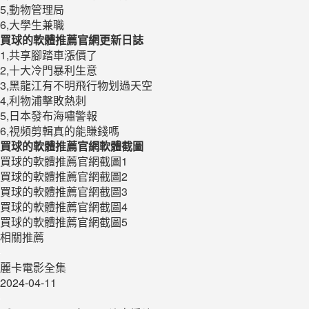
5,動物管理局
6,大學生兼職
買球的軟體推薦官網更新日誌
1,共享腳踏車漲價了
2,十大冷門暴利生意
3,黑龍江有不明飛行物划過天空
4,利物浦擊敗熱刺
5,日本發布海嘯警報
6,視頻剪輯真的能賺錢嗎
買球的軟體推薦官網軟體截圖
買球的軟體推薦官網截圖1
買球的軟體推薦官網截圖2
買球的軟體推薦官網截圖3
買球的軟體推薦官網截圖4
買球的軟體推薦官網截圖5
相關推薦
麗卡電影全集
2024-04-11