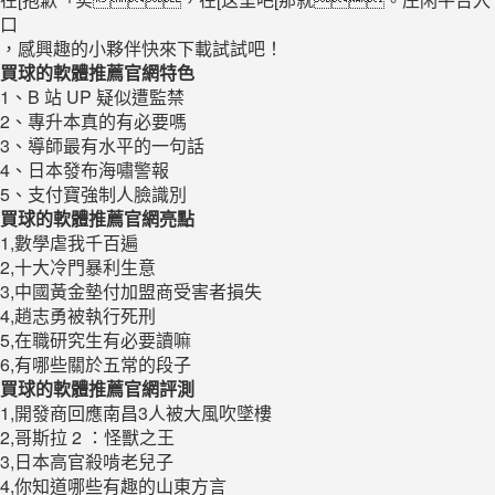
口
，感興趣的小夥伴快來下載試試吧！
買球的軟體推薦官網特色
1、B 站 UP 疑似遭監禁
2、專升本真的有必要嗎
3、導師最有水平的一句話
4、日本發布海嘯警報
5、支付寶強制人臉識別
買球的軟體推薦官網亮點
1,數學虐我千百遍
2,十大冷門暴利生意
3,中國黃金墊付加盟商受害者損失
4,趙志勇被執行死刑
5,在職研究生有必要讀嘛
6,有哪些關於五常的段子
買球的軟體推薦官網評測
1,開發商回應南昌3人被大風吹墜樓
2,哥斯拉 2 ：怪獸之王
3,日本高官殺啃老兒子
4,你知道哪些有趣的山東方言