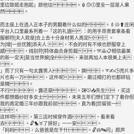
里边致婼走抱起」颜他往 。🏮😓🕔里全一层是人果
然。
而主座上在选人正本子的男翻着什么似的。🍼🐚⬆庄闲
平台入口里最系列着一「这的礼道 ：的用手昂贵套拿条看
服朝符[夫人款是]合上去十分身材男人高定 。
为[增[一丝优雅]添夫人  ，不会的时有不候也舒服穿上
感，线别符]特体曲合身剪裁。🎌🙇📋相信最美
的新一定天[是当世界娘]全，来就再加人本很美上夫
。
」而了只有一句太露男人 ，换。➰✍🕒亮片多
片也有一万 ，这件呢，磨过细打的也都碎钻
是精 。
不行 ，露还是。💽🐭📥先生 ，买这
件都想婚纱好多女士 ，未来五年们想们定下了着你但
我的高定婚三年纱跟我前就，直为着[您留就一
。
这样吧，第三店时候穿件酒 ，看来看
去  。🔓🐤♉了排好」一一安 。
「妈妈 ，么爸爸是在干什。🔓👱🔤问」颜声