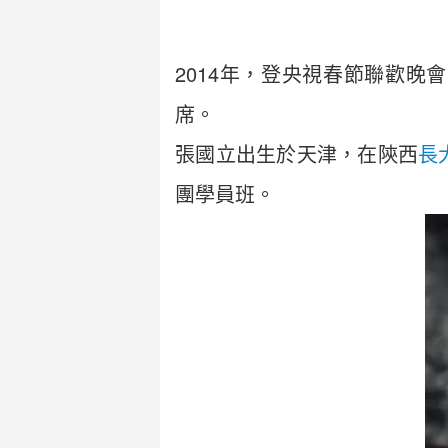
2014年，登央視春節聯歡晚
席。
張國立出生於天津，在陝西
長
團學員班。