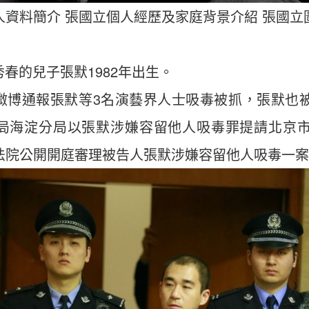
人資料簡介 張國立個人經歷及家庭背景介紹 張國立
春的兒子張默1982年出生。
北京微博通報張默等3名演藝界人士吸毒被抓，張默
公安局海淀分局以張默涉嫌容留他人吸毒罪提請北
分海淀法院公開開庭審理被告人張默涉嫌容留他人吸毒一