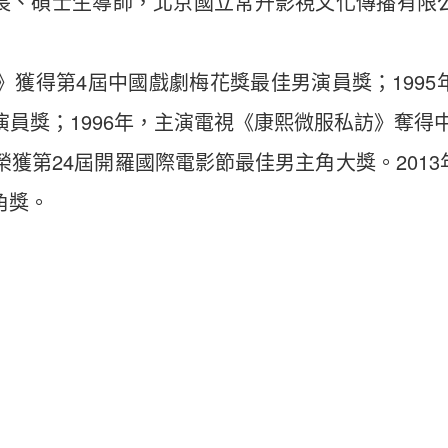
長、碩士生導師，北京國立常升影視文化傳播有限
姐》獲得第4屆中國戲劇梅花獎最佳男演員獎；199
演員獎；1996年，主演電視《康熙微服私訪》奪得
》榮獲第24屆開羅國際電影節最佳男主角大獎。201
角獎。