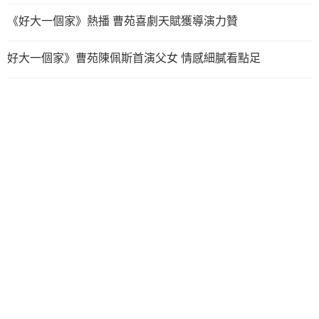
《好大一個家》熱播 曹苑喜劇天賦獲導演力贊
好大一個家》曹苑陳佩斯首演父女 情感細膩看點足