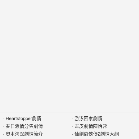
·
Heartstopper劇情
·
游泳回家劇情
·
春日濃情分集劇情
·
畫皮劇情陳怡蓉
·
奧本海默劇情簡介
·
仙劍奇俠傳2劇情大綱