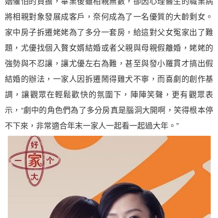
姻懼怕的負擔，畢業後雖相親無數，卻因心理醫生的職業病
將相親對象發展成客戶，奈何成為了一名優質的大齡剩女。
家中房子拆遷姥姥為了多分一套房，給這對父女冤家出了難
題，尤優找個入贅女婿結婚或者父親與母親假離婚，姥姥的
強勢與不忍讓，讓尤優左右為難，甚至與發小羅貫才搞出假
結婚的辦法，一家人因拆遷鬧得雞犬不寧，而喜劇的創作基
調，讓觀眾在輕鬆歡快的氛圍下，陣陣笑聲，更有觀眾表
示，“劇中的角色們為了多分房真是腦洞大開啊，笑得根本停
不下來，非常適合年末一家人一起看一起過大年。”