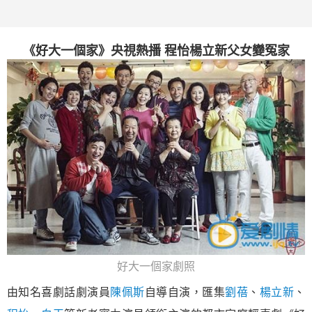
《好大一個家》央視熱播 程怡楊立新父女變冤家
好大一個家
劇照
由知名喜劇話劇演員
陳佩斯
自導自演，匯集
劉蓓
、
楊立新
、