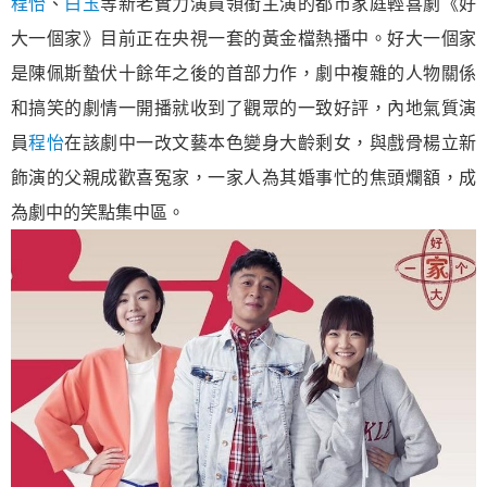
程怡
、
白玉
等新老實力演員領銜主演的都市家庭輕喜劇《好
大一個家》目前正在央視一套的黃金檔熱播中。好大一個家
是陳佩斯蟄伏十餘年之後的首部力作，劇中複雜的人物關係
和搞笑的劇情一開播就收到了觀眾的一致好評，內地氣質演
員
程怡
在該劇中一改文藝本色變身大齡剩女，與戲骨楊立新
飾演的父親成歡喜冤家，一家人為其婚事忙的焦頭爛額，成
為劇中的笑點集中區。