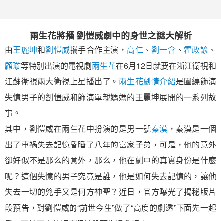
兩生花將播 劉愷威劇中的身世之謎大解析
由
王麗坤
和
劉愷威
攜手合作主演，
高仁
、
劉一含
、
霍政諺
、
顧璇
等特別出演的電視劇
兩生花
在6月12日就要在浙江衛視和
江蘇衛視兩大衛視上星播出了。
兩生花劇情介紹
是圍繞飾演
失憶男子的劉愷威和飾演單親媽媽的王麗坤展開的一系列故
事。
其中，劉愷威在兩生花中扮演的是男一號
秦漠
，秦漠是一個
出了車禍失去記憶昏睡了八年的富家子弟，可是，他的意外
卻好似不是那么的意外，那么，他在劇中的真實身份是什麼
呢？這個失憶的男子究竟是誰，他是如何失去記憶的，讓他
失去一切的兇手又是何方神聖？近日，官方曝光了揭秘版片
段預告，對劉愷威的“前世今生”做了“高度的劇透”下面先一起