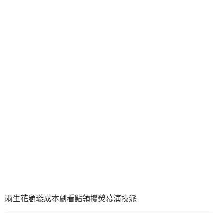
兩生花顧璇成本劇看點領攜熒幕演技派