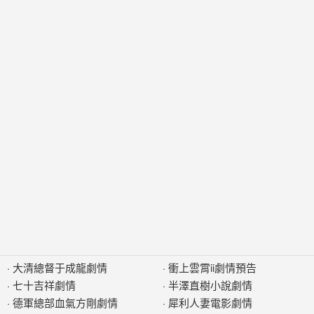
·
大清總督于成龍劇情
·
衝上雲霄ii劇情預告
·
七十吉祥劇情
·
半澤直樹小說劇情
·
德軍總部血氣方剛劇情
·
犀利人妻電影劇情