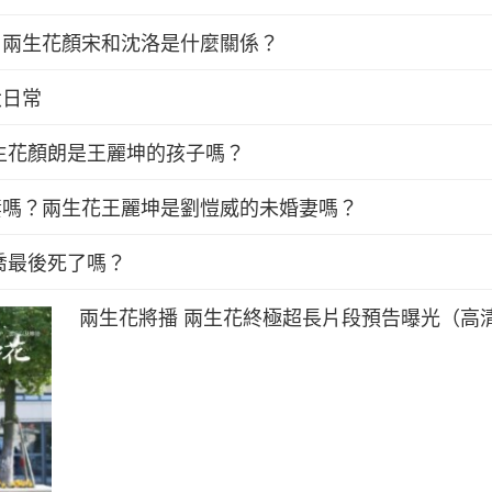
？兩生花顏宋和沈洛是什麼關係？
大日常
生花顏朗是王麗坤的孩子嗎？
妻嗎？兩生花王麗坤是劉愷威的未婚妻嗎？
喬最後死了嗎？
兩生花將播 兩生花終極超長片段預告曝光（高