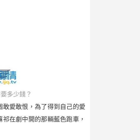
需要多少錢？
個敢愛敢恨，為了得到自己的愛
蘇祁在劇中開的那輛藍色跑車，