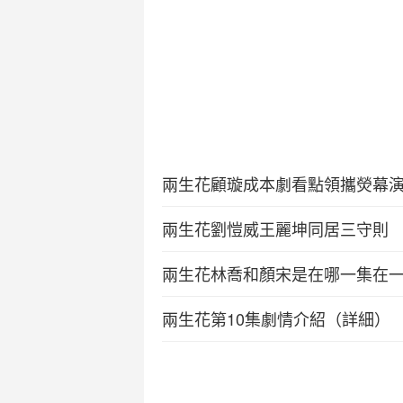
兩生花顧璇成本劇看點領攜熒幕
兩生花劉愷威王麗坤同居三守則
兩生花林喬和顏宋是在哪一集在
兩生花第10集劇情介紹（詳細）