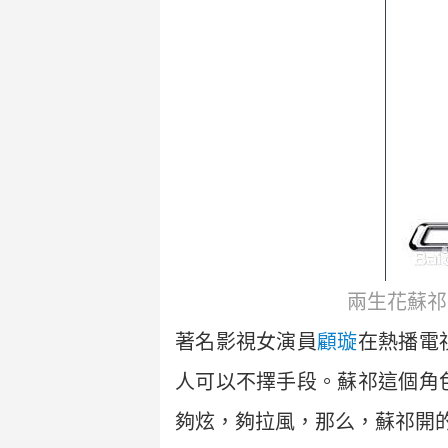
兩生花
蘇祁
著名影視女演員
顧璇
在熱播電
人可以不擇手段。蘇祁這個角
夠炫，夠拉風，那么，蘇祁開