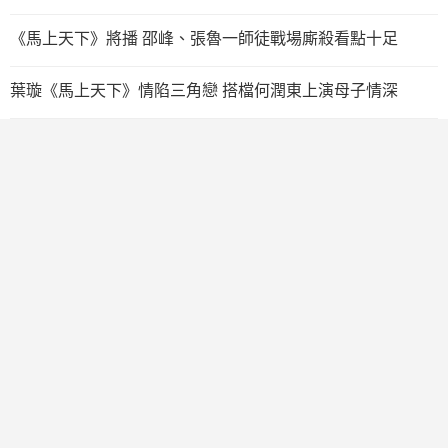
《馬上天下》將播 邵峰、張魯一師徒戰場廝殺看點十足
葉璇《馬上天下》情陷三角戀 搭檔何潤東上演母子情深