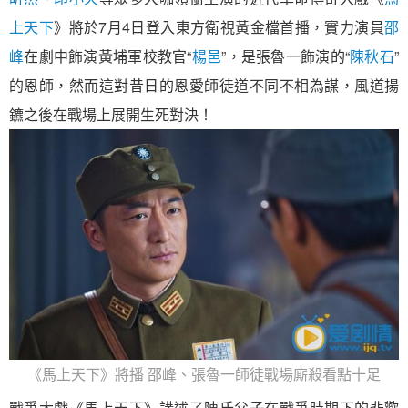
上天下
》將於7月4日登入東方衛視黃金檔首播，實力演員
邵
峰
在劇中飾演黃埔軍校教官“
楊邑
”，是張魯一飾演的“
陳秋石
”
的恩師，然而這對昔日的恩愛師徒道不同不相為謀，風道揚
鑣之後在戰場上展開生死對決！
《馬上天下》將播 邵峰、張魯一師徒戰場廝殺看點十足
戰爭大戲《馬上天下》講述了陳氏父子在戰爭時期下的悲歡