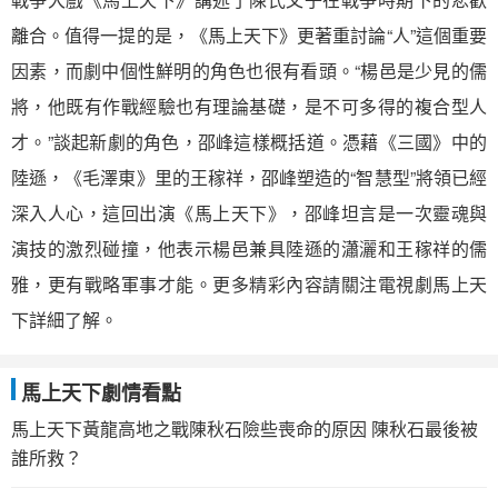
離合。值得一提的是，《馬上天下》更著重討論“人”這個重要
因素，而劇中個性鮮明的角色也很有看頭。“楊邑是少見的儒
將，他既有作戰經驗也有理論基礎，是不可多得的複合型人
才。”談起新劇的角色，邵峰這樣概括道。憑藉《三國》中的
陸遜，《毛澤東》里的王稼祥，邵峰塑造的“智慧型”將領已經
深入人心，這回出演《馬上天下》，邵峰坦言是一次靈魂與
演技的激烈碰撞，他表示楊邑兼具陸遜的瀟灑和王稼祥的儒
雅，更有戰略軍事才能。更多精彩內容請關注電視劇馬上天
下詳細了解。
馬上天下劇情看點
馬上天下黃龍高地之戰陳秋石險些喪命的原因 陳秋石最後被
誰所救？