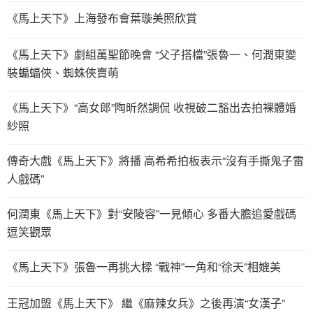
《馬上天下》上海發布會葉璇美照欣賞
《馬上天下》劇組萬聖節晚會 “父子搭檔”張魯一、何潤東變
裝蝙蝠俠、蜘蛛俠賣萌
《馬上天下》“高女郎”陶昕然調侃 收視破二豁出去拍裸體婚
紗照
傳奇大戲《馬上天下》將播 高希希拍板表示“沒有手撕鬼子雷
人戲碼”
何潤東《馬上天下》對“安陵容”一見傾心 多番大膽追愛戲碼
逗笑觀眾
《馬上天下》張魯一再挑大樑 “戰神”一角和“徐天”相媲美
王冠加盟《馬上天下》 繼《麻辣女兵》之後再演“女漢子”