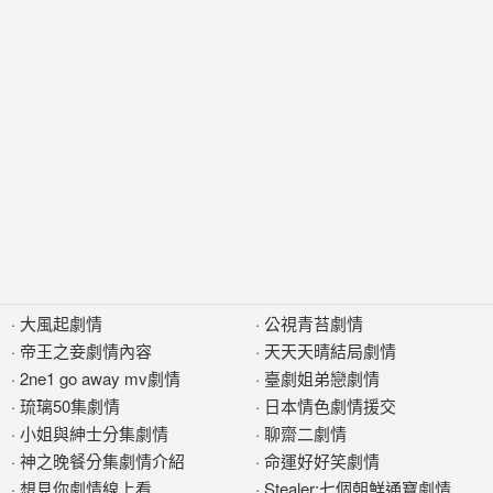
·
大風起劇情
·
公視青苔劇情
·
帝王之妾劇情內容
·
天天天晴結局劇情
·
2ne1 go away mv劇情
·
臺劇姐弟戀劇情
·
琉璃50集劇情
·
日本情色劇情援交
·
小姐與紳士分集劇情
·
聊齋二劇情
·
神之晚餐分集劇情介紹
·
命運好好笑劇情
·
想見你劇情線上看
·
Stealer:七個朝鮮通寶劇情