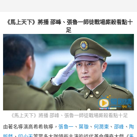
《馬上天下》將播 邵峰、張魯一師徒戰場廝殺看點十
足
《馬上天下》將播 邵峰、張魯一師徒戰場廝殺看點十足
由著名導演高希希執導，
張魯一
、
葉璇
、
何潤東
、
邵峰
、
陶
昕然
、
印小天
等眾多大咖領銜主演的近代革命傳奇大戲《
馬