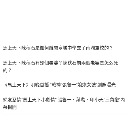
馬上天下陳秋石是如何離開皋城中學去了南湖軍校的？
馬上天下陳秋石有幾個老婆？陳秋石前兩個老婆是怎么死
的？
《馬上天下》明晚首播 “戰神”張魯一“娘炮女裝”劇照曝光
網友惡搞“馬上天下小劇情” 張魯一、葉璇、印小天“三角戀”內
幕揭開